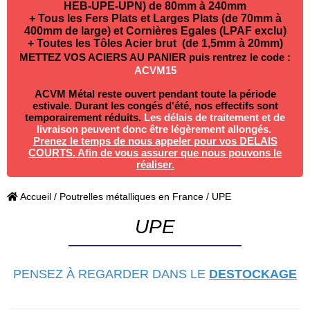
HEB-UPE-UPN) de 80mm à 240mm
+ Tous les Fers Plats et Larges Plats (de 70mm à
400mm de large) et Cornières Egales (LPAF exclu)
+ Toutes les Tôles Acier brut (de 1,5mm à 20mm)
METTEZ VOS ACIERS AU PANIER puis rentrez le code :
ACVM15
ACVM Métal reste ouvert pendant toute la période
estivale. Durant les congés d'été, nos effectifs sont
temporairement réduits.
Les délais de traitement et de
livraison peuvent donc être légèrement allongés.
P
renez le temps de nous appeler pour vos DELAIS
COURTS. Afin de vous assurer que nous pouvons le
réaliser.
Accueil
/
Poutrelles métalliques en France
/ UPE
UPE
PENSEZ À REGARDER DANS LE
DESTOCKAGE