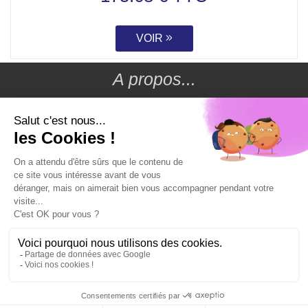
VOIR
A propos...
Conditions générales de vente
Livraison
Moyens de paiement
Nous contacter
Mentions légales
Conception & Référencement
Mon compte
Mes commandes
Mes adresses
Mes informations
Créer un compte