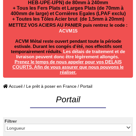
HEB-UPE-UPN) de 80mm à 240mm
+ Tous les Fers Plats et Larges Plats (de 70mm à
400mm de large) et Cornières Egales (LPAF exclu)
+ Toutes les Tôles Acier brut (de 1,5mm à 20mm)
METTEZ VOS ACIERS AU PANIER puis rentrez le code :
ACVM15
ACVM Métal reste ouvert pendant toute la période
estivale. Durant les congés d'été, nos effectifs sont
temporairement réduits.
Les délais de traitement et de
livraison peuvent donc être légèrement allongés.
P
renez le temps de nous appeler pour vos DELAIS
COURTS. Afin de vous assurer que nous pouvons le
réaliser.
Accueil
/
Le prêt à poser en France
/ Portail
Portail
Filtrer
Longueur