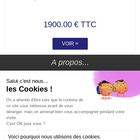
1900.00 € TTC
VOIR
A propos...
Conditions générales de vente
Livraison
Moyens de paiement
Nous contacter
Mentions légales
Conception & Référencement
Mon compte
Mes commandes
Mes adresses
Mes informations
Créer un compte