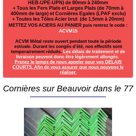
HEB-UPE-UPN) de 80mm à 240mm
+ Tous les Fers Plats et Larges Plats (de 70mm à
400mm de large) et Cornières Egales (LPAF exclu)
+ Toutes les Tôles Acier brut (de 1,5mm à 20mm)
METTEZ VOS ACIERS AU PANIER puis rentrez le code :
ACVM15
ACVM Métal reste ouvert pendant toute la période
estivale. Durant les congés d'été, nos effectifs sont
temporairement réduits.
Les délais de traitement et de
livraison peuvent donc être légèrement allongés.
P
renez le temps de nous appeler pour vos DELAIS
COURTS. Afin de vous assurer que nous pouvons le
réaliser.
Cornières sur Beauvoir dans le 77