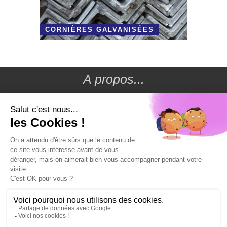
CORNIÈRES GALVANISÉES
A propos...
Conditions générales de vente
Livraison
Moyens de paiement
Nous contacter
Mentions légales
Conception & Référencement
Mon compte
Mes commandes
Mes adresses
Mes informations
Créer un compte